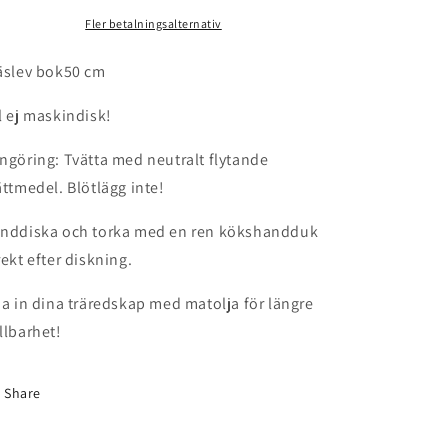
Fler betalningsalternativ
äslev bok50 cm
l ej maskindisk!
ngöring: Tvätta med neutralt flytande
ättmedel. Blötlägg inte!
nddiska och torka med en ren kökshandduk
rekt efter diskning.
ja in dina träredskap med matolja för längre
llbarhet!
Share