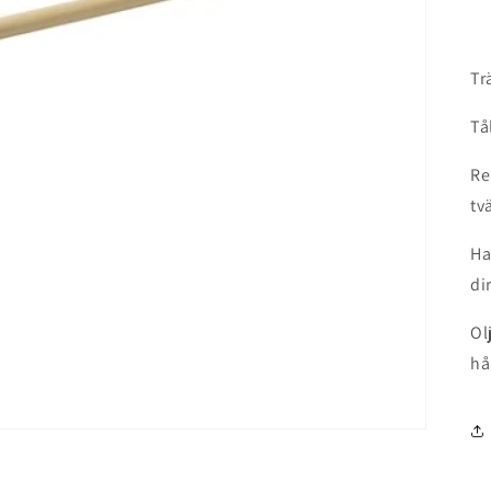
Tr
Tå
Re
tv
Ha
di
Ol
hå