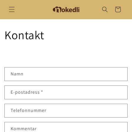
vidare
till
Varukorg
innehåll
Kontakt
K
Namn
o
n
E-postadress
*
t
a
k
Telefonnummer
t
f
Kommentar