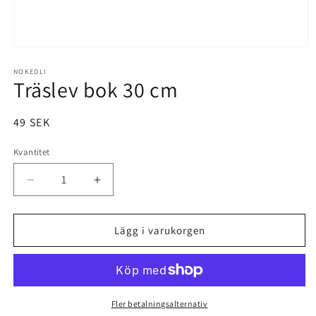
Öppna
mediet
1
NOKEDLI
Träslev bok 30 cm
i
modalfönster
Ordinarie
49 SEK
pris
Kvantitet
Minska
Öka
kvantitet
kvantitet
för
för
Träslev
Träslev
Lägg i varukorgen
bok
bok
30
30
cm
cm
Fler betalningsalternativ